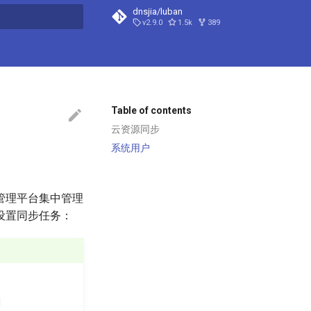
dnsjia/luban
v2.9.0
1.5k
389
t searching
Table of contents
云资源同步
系统用户
管理平台集中管理
设置同步任务：