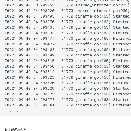
I0921 09:40:33.992255   51770 shared_informer.go:223] 
I0921 09:40:34.593326   51770 shared_informer.go:230] 
I0921 09:40:34.593403   51770 giraffe.go:163] Started
I0921 09:40:34.593376   51770 giraffe.go:163] Started
I0921 09:40:34.593438   51770 giraffe.go:163] Started
I0921 09:40:34.593393   51770 giraffe.go:163] Started
I0921 09:40:34.593477   51770 giraffe.go:165] Finished
I0921 09:40:34.593477   51770 giraffe.go:165] Finished
I0921 09:40:34.593488   51770 giraffe.go:165] Finished
I0921 09:40:34.593509   51770 giraffe.go:163] Started
I0921 09:40:34.593515   51770 giraffe.go:165] Finished
I0921 09:40:34.593456   51770 giraffe.go:163] Started
I0921 09:40:34.593518   51770 giraffe.go:163] Started
I0921 09:40:34.593523   51770 giraffe.go:165] Finished
I0921 09:40:34.593526   51770 giraffe.go:165] Finished
I0921 09:40:34.593529   51770 giraffe.go:163] Started
I0921 09:40:34.593572   51770 giraffe.go:165] Finished
I0921 09:40:34.593578   51770 giraffe.go:163] Started
I0921 09:40:34.593581   51770 giraffe.go:165] Finished
线程状态