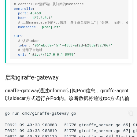
# controller监听端口及订阅的namespace
controller
:
port
:
45459
host
:
'127.0.0.1'
# 上报namespace下的Pod信息, 多个命名空间以"｜"分隔、 示例： default
namespace
:
'prod|uat'
auth
:
# 认证token
token
:
'951ebc8e-15f1-48d3-af2d-b28def327067'
# 运维平台地址
url
:
'http://127.0.0.1:8999'
启动giraffe-gateway
giraffe-gateway通过informer订阅Pod信息，giraffe-agent
以sidecar方式运行在Pod内。诊断数据将通过rpc方式传输
go run cmd/giraffe-gateway.go

I0921 09:40:33.988803   51770 giraffe_server.go:65] St
I0921 09:40:33.988819   51770 giraffe_server.go:67] gi
I0921 09:40:33.992119   51770 giraffe.go:64] Starting 