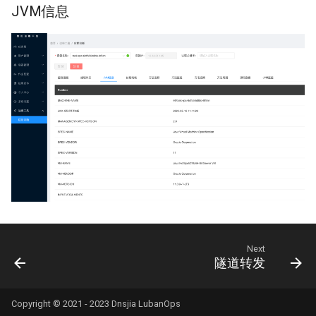
JVM信息
Next
隧道转发
Copyright © 2021 - 2023 Dnsjia LubanOps