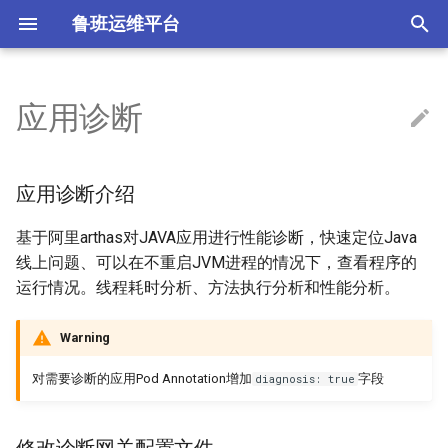
鲁班运维平台
T
y
应用诊断
Docker
同步主机
接入集群
应用诊断介绍
隧道转发
操作审计
系统管理
更新日志
p
e
中转网关
节点管理
修改诊断网关配置文件
如何升级
应用诊断介绍
t
资产授权
命名空间
启动giraffe-gateway
基于阿里arthas对JAVA应用进行性能诊断，快速定位Java
o
线上问题、可以在不重启JVM进程的情况下，查看程序的
远程登陆
工作负载
线程状态
s
运行情况。线程耗时分析、方法执行分析和性能分析。
t
存储管理
源码查看
Warning
a
对需要诊断的应用Pod Annotation增加
字段
网络管理
线程堆栈
diagnosis: true
r
t
配置管理
JVM信息
修改诊断网关配置文件