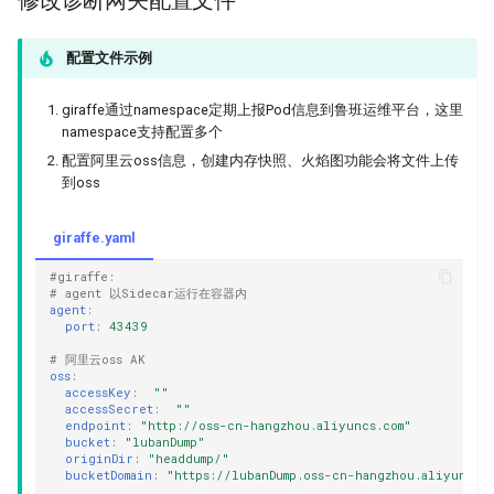
s
事件管理
e
配置文件示例
a
giraffe通过namespace定期上报Pod信息到鲁班运维平台，这里
namespace支持配置多个
r
配置阿里云oss信息，创建内存快照、火焰图功能会将文件上传
c
到oss
h
giraffe.yaml
i
#giraffe:
n
# agent 以Sidecar运行在容器内
agent
:
port
:
43439
g
# 阿里云oss AK
oss
:
accessKey
:
""
accessSecret
:
""
endpoint
:
"http://oss-cn-hangzhou.aliyuncs.com"
bucket
:
"lubanDump"
originDir
:
"headdump/"
bucketDomain
:
"https://lubanDump.oss-cn-hangzhou.aliyuncs.c