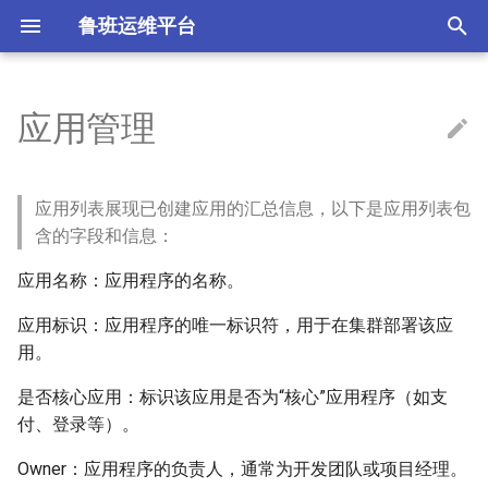
鲁班运维平台
T
y
应用管理
Docker
同步主机
接入集群
应用管理
隧道转发
操作审计
系统管理
更新日志
p
e
中转网关
节点管理
创建应用
如何升级
应用列表展现已创建应用的汇总信息，以下是应用列表包
t
含的字段和信息：
资产授权
命名空间
应用详情
o
应用名称：应用程序的名称。
远程登陆
工作负载
弹性伸缩配置
s
应用标识：应用程序的唯一标识符，用于在集群部署该应
t
用。
存储管理
a
是否核心应用：标识该应用是否为“核心”应用程序（如支
网络管理
付、登录等）。
r
t
配置管理
Owner：应用程序的负责人，通常为开发团队或项目经理。